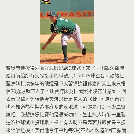
賽後問他投得這麼好怎麼5局69球就下來了，他說海盜隊
給目前給所有先發投手的球數只有70-75球左右，顯然在
藍鳥隊打滾多年的他還是不太習慣這裡休息四天上來只投
個70幾球就下去了。比賽時因為忙著照相沒有注意到，回
去看記錄才發現他今天滾飛比是驚人的10比1，連他自己
也不知道為何製造那麼多的滾地球，可能是打到不少二縫
線吧！我想這場比賽他是很成功的，壘上無人時能一直製
造滾地球減少投球數，壘上有人時不是靠著雙殺就是三振
來化解危機。其實他今年平均每9局不過才製造5個三振而