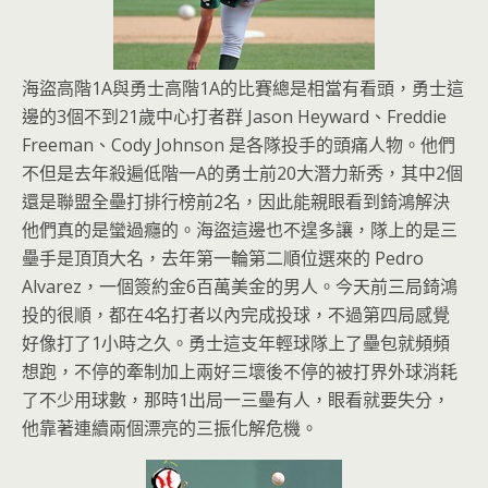
海盜高階1A與勇士高階1A的比賽總是相當有看頭，勇士這
邊的3個不到21歲中心打者群 Jason Heyward、Freddie
Freeman、Cody Johnson 是各隊投手的頭痛人物。他們
不但是去年殺遍低階一A的勇士前20大潛力新秀，其中2個
還是聯盟全壘打排行榜前2名，因此能親眼看到錡鴻解決
他們真的是蠻過癮的。海盜這邊也不遑多讓，隊上的是三
壘手是頂頂大名，去年第一輪第二順位選來的 Pedro
Alvarez，一個簽約金6百萬美金的男人。今天前三局錡鴻
投的很順，都在4名打者以內完成投球，不過第四局感覺
好像打了1小時之久。勇士這支年輕球隊上了壘包就頻頻
想跑，不停的牽制加上兩好三壞後不停的被打界外球消耗
了不少用球數，那時1出局一三壘有人，眼看就要失分，
他靠著連續兩個漂亮的三振化解危機。