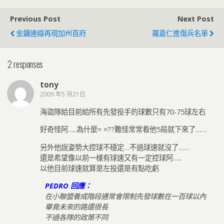
Previous Post
Next Post
金鏞連線再現加州首府
羅嘉仁進傷兵名單
2 responses
tony
2009 年5 月21日
海盜隊給目前給所有先發投手的球數只有70-75球左右
好奇怪阿…..為什麼= =??難怪常常看他5局就下來了……
另外他說姿勢大控球不穩定…不過球速就沒了……
還是希望像以前一樣有球速又有一定控球阿…..
以他目前球速就算是左投還是有點吃虧
PEDRO 回應：
在小聯盟養成階段通常會限制先發球數在一百球以內
畢竟未來的路還很長
不過各隊的政策不同