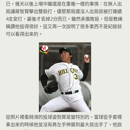
已。幾天以後上場中繼還是在重複一樣的事情：在無人出
局讓蔣智賢擊出雙殺打，儘管那局還沒人出局就被打連續
4支安打，最後才丟掉2分而已。雖然承擔敗投，但是教練
稱讚他投得很好，這又再一次說明了很多東西不是紀錄就
可以看得出來的。
從照片裡看錡鴻的投球姿勢算是蠻特別的，當球從手套裡
拿出來的時候他並沒有將左手伸展到最大就出手了。他說