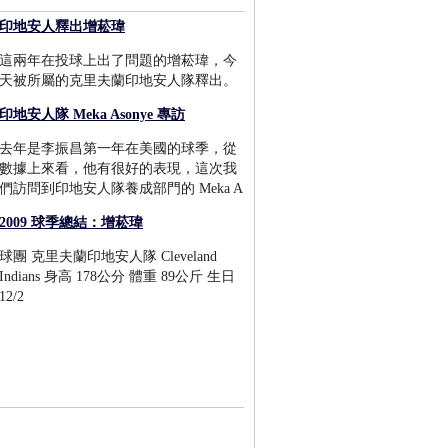
印地安人釋出增菘瑋
這兩年在投球上出了問題的增菘瑋，今
天被所屬的克里夫蘭印地安人隊釋出。
印地安人隊 Meka Asonye 專訪
去年是李振昌第一年在美國的球季，從
數據上來看，他有很好的表現，這次我
們訪問到印地安人隊養成部門的 Meka A
2009 球季總結：增菘瑋
球團 克里夫蘭印地安人隊 Cleveland
Indians 身高 178公分 體重 89公斤 生日
12/2