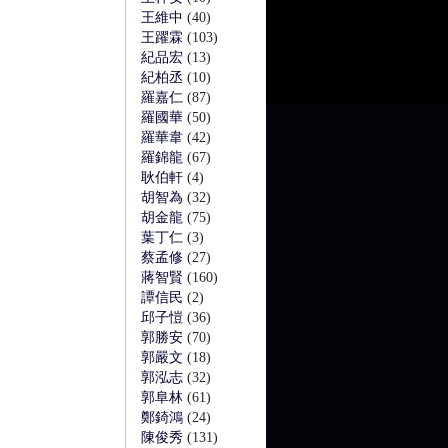
王維中
(40)
王躍霖
(103)
紀品宏
(13)
紀柏丞
(10)
羅嘉仁
(87)
羅國華
(50)
羅華韋
(42)
羅錦龍
(67)
耿伯軒
(4)
胡智為
(32)
胡金龍
(75)
葉丁仁
(3)
蔡孟修
(27)
蔣智賢
(160)
譚信民
(2)
邱子愷
(36)
郭勝安
(70)
郭嚴文
(18)
郭泓志
(32)
郭阜林
(61)
鄭錡鴻
(24)
陳俊秀
(131)