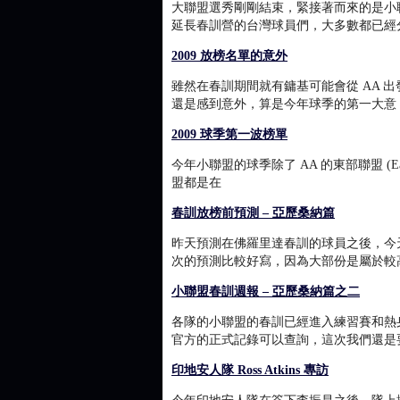
大聯盟選秀剛剛結束，緊接著而來的是小
延長春訓營的台灣球員們，大多數都已經
2009 放榜名單的意外
雖然在春訓期間就有鏞基可能會從 AA 
還是感到意外，算是今年球季的第一大意
2009 球季第一波榜單
今年小聯盟的球季除了 AA 的東部聯盟 (Easte
盟都是在
春訓放榜前預測 – 亞歷桑納篇
昨天預測在佛羅里達春訓的球員之後，今
次的預測比較好寫，因為大部份是屬於較
小聯盟春訓週報 – 亞歷桑納篇之二
各隊的小聯盟的春訓已經進入練習賽和熱
官方的正式記錄可以查詢，這次我們還是
印地安人隊 Ross Atkins 專訪