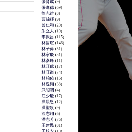
張育成
(9)
張進德
(69)
徐志維
(8)
曹錦輝
(9)
曾仁和
(20)
朱立人
(10)
李振昌
(115)
林哲瑄
(146)
林子偉
(51)
林家慶
(31)
林彥峰
(11)
林旺億
(17)
林旺衛
(74)
林柏佑
(16)
林逸翔
(38)
武昭關
(4)
江少慶
(17)
洪晨恩
(12)
洪聖欽
(9)
溫志翔
(6)
潘志芳
(76)
王建民
(81)
王梓安
(10)