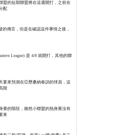
聯盟的短期聯盟將在這週開打，之前在
分配
出發的傳言，但是在確認這件事情之後，
rn League) 是 4/8 就開打，其他的聯
天要來預測在亞歷桑納春訓的球員，這
高階
身賽的階段，雖然小聯盟的熱身賽沒有
要來