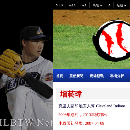
MLB
AAA
AA
高階 A
A
短期 A
首頁
重點新聞
現場觀戰
專欄分析
增菘瑋
克里夫蘭印地安人隊 Cleveland Indians
2006年簽約，2010年被釋出
小聯盟初登場: 2007-04-09