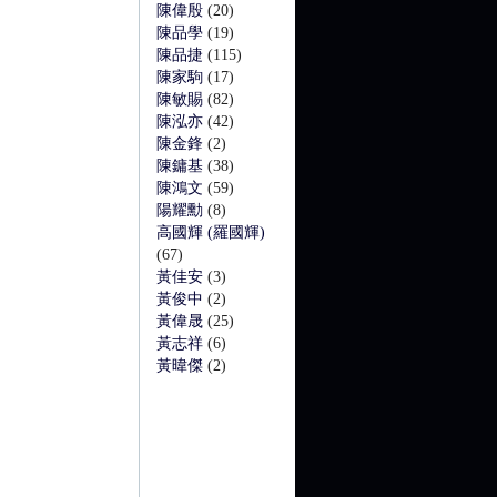
陳偉殷
(20)
陳品學
(19)
陳品捷
(115)
陳家駒
(17)
陳敏賜
(82)
陳泓亦
(42)
陳金鋒
(2)
陳鏞基
(38)
陳鴻文
(59)
陽耀勳
(8)
高國輝 (羅國輝)
(67)
黃佳安
(3)
黃俊中
(2)
黃偉晟
(25)
黃志祥
(6)
黃暐傑
(2)