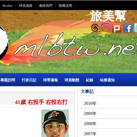
Rookie
球員成績
連絡我們
版權說明
旅美幫
專題訪問
打拚日記
球季週報
球員動態
紀錄
站務通知
大事記
41歲 右投手 右投右打
2010年
2009年
2008年
2007年