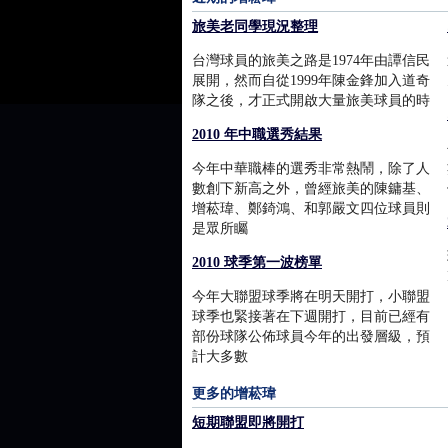
旅美老同學現況整理
台灣球員的旅美之路是1974年由譚信民
展開，然而自從1999年陳金鋒加入道奇
隊之後，才正式開啟大量旅美球員的時
2010 年中職選秀結果
今年中華職棒的選秀非常熱鬧，除了人
數創下新高之外，曾經旅美的陳鏞基、
增菘瑋、鄭錡鴻、和郭嚴文四位球員則
是眾所矚
2010 球季第一波榜單
今年大聯盟球季將在明天開打，小聯盟
球季也緊接著在下週開打，目前已經有
部份球隊公佈球員今年的出發層級，預
計大多數
更多的增菘瑋
短期聯盟即將開打