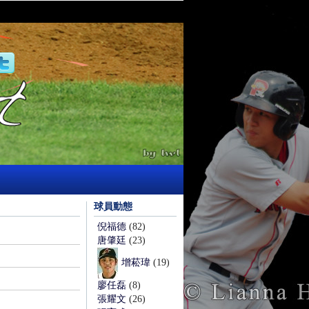
球員動態
倪福德
(82)
唐肇廷
(23)
增菘瑋
(19)
廖任磊
(8)
張耀文
(26)