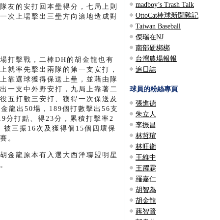
madboy’s Trash Talk
隊友的安打回本壘得分，七局上則
OttoCat棒球新聞雜記
一次上場擊出三壘方向滾地造成對
Taiwan Baseball
傑瑞在NJ
南部硬梆梆
台灣農場報報
場打擊戰，二棒DH的胡金龍也有
上就率先擊出兩隊的第一支安打，
追日誌
上靠選球獲得保送上壘，並藉由隊
出一支中外野安打，九局上靠著二
球員的粉絲專頁
役五打數三安打、獲得一次保送及
張進德
龍出50場，189個打數擊出56支
朱立人
19分打點、得23分，累積打擊率2
李振昌
2，被三振16次及獲得個15個四壞保
林哲瑄
賽。
林旺衛
胡金龍原本有入選大西洋聯盟明星
王維中
。
王躍霖
羅嘉仁
胡智為
胡金龍
蔣智賢