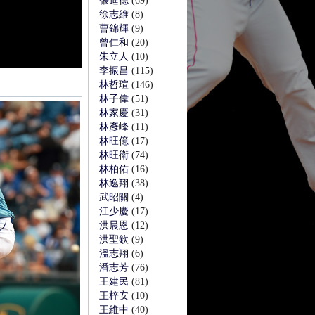
張進德
(69)
徐志維
(8)
曹錦輝
(9)
曾仁和
(20)
朱立人
(10)
李振昌
(115)
林哲瑄
(146)
林子偉
(51)
林家慶
(31)
林彥峰
(11)
林旺億
(17)
林旺衛
(74)
林柏佑
(16)
林逸翔
(38)
武昭關
(4)
江少慶
(17)
洪晨恩
(12)
洪聖欽
(9)
溫志翔
(6)
潘志芳
(76)
王建民
(81)
王梓安
(10)
王維中
(40)