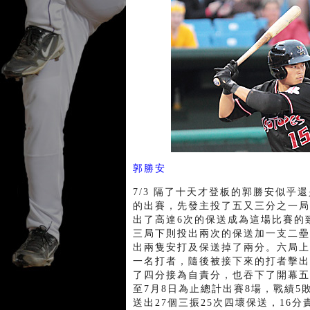
郭勝安
7/3 隔了十天才登板的郭勝安似乎
的出賽，先發主投了五又三分之一局
出了高達6次的保送成為這場比賽的
三局下則投出兩次的保送加一支二壘
出兩隻安打及保送掉了兩分。六局上
一名打者，隨後被接下來的打者擊出
了四分接為自責分，也吞下了開幕五連敗
至7月8日為止總計出賽8場，戰績5
送出27個三振25次四壞保送，16分