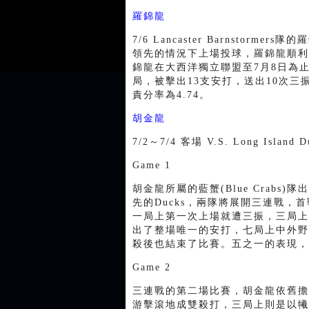
羅錦龍
7/6 Lancaster Barnstor
領先的情況下上場投球，羅錦龍順利
錦龍在大西洋獨立聯盟至7月8日為止
局，被擊出13支安打，送出10次三
責分率為4.74。
胡金龍
7/2～7/4 客場 V.S. Long Island
Game 1
胡金龍所屬的藍蟹(Blue Crabs)隊
先的Ducks，兩隊將展開三連戰，
一局上第一次上場就遭三振，三局上
出了整場唯一的安打，七局上中外野
殺後也結束了比賽。五之一的表現，
Game 2
三連戰的第二場比賽，胡金龍依舊擔
游擊滾地成雙殺打，三局上則是以犧