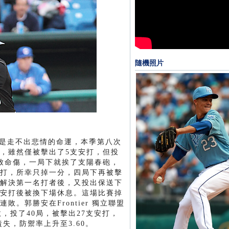
隨機照片
還是走不出悲情的命運，本季第八次
，雖然僅被擊出了5支安打，但投
致命傷，一局下就挨了支陽春砲，
打，所幸只掉一分，四局下再被擊
解決第一名打者後，又投出保送下
安打後被換下場休息。這場比賽掉
。郭勝安在Frontier 獨立聯盟
敗，投了40局，被擊出27支安打，
責失，防禦率上升至3.60。