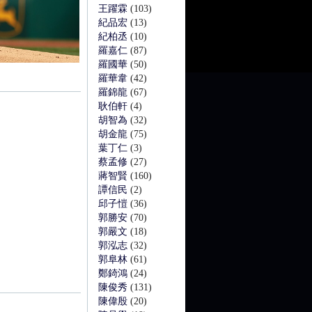
王躍霖
(103)
紀品宏
(13)
紀柏丞
(10)
羅嘉仁
(87)
羅國華
(50)
羅華韋
(42)
羅錦龍
(67)
耿伯軒
(4)
胡智為
(32)
胡金龍
(75)
葉丁仁
(3)
蔡孟修
(27)
蔣智賢
(160)
譚信民
(2)
邱子愷
(36)
郭勝安
(70)
郭嚴文
(18)
郭泓志
(32)
郭阜林
(61)
鄭錡鴻
(24)
陳俊秀
(131)
陳偉殷
(20)