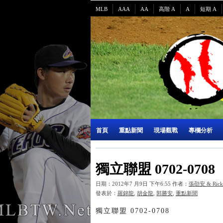
MLB
AAA
AA
高階 A
A
短期 A
首頁
重點新聞
現場觀戰
專欄分析
獨立聯盟 0702-0708
日期：2012年7 月9日 下午6:55 作者：
張劭安 & Rick
發表於：
羅錦龍
,
胡金龍
,
郭勝安
,
重點新聞
獨立聯盟 0702-0708