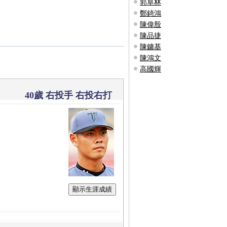
郭阜林
鄭錡鴻
陳偉殷
陳品捷
陳鏞基
陳鴻文
高國輝
40歲 右投手 右投右打
顯示生涯成績