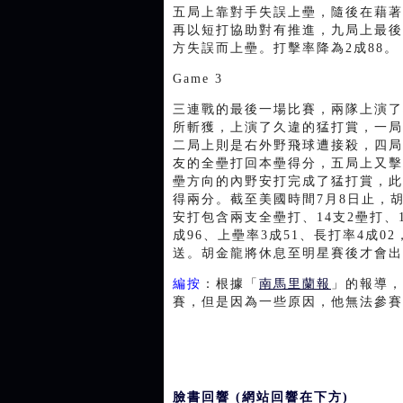
五局上靠對手失誤上壘，隨後在藉著
再以短打協助對有推進，九局上最後
方失誤而上壘。打擊率降為2成88。
Game 3
三連戰的最後一場比賽，兩隊上演了
所斬獲，上演了久違的猛打賞，一局
二局上則是右外野飛球遭接殺，四局
友的全壘打回本壘得分，五局上又擊
壘方向的內野安打完成了猛打賞，此
得兩分。截至美國時間7月8日止，胡金
安打包含兩支全壘打、14支2壘打、
成96、上壘率3成51、長打率4成0
送。胡金龍將休息至明星賽後才會出
編按
：根據「
南馬里蘭報
」的報導，
賽，但是因為一些原因，他無法參賽
臉書回響 (網站回響在下方)