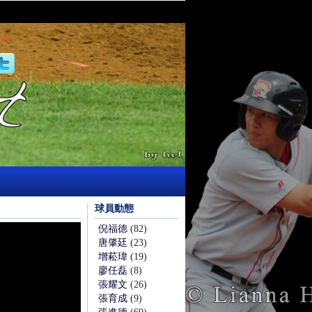
球員動態
倪福德
(82)
唐肇廷
(23)
增菘瑋
(19)
廖任磊
(8)
張耀文
(26)
張育成
(9)