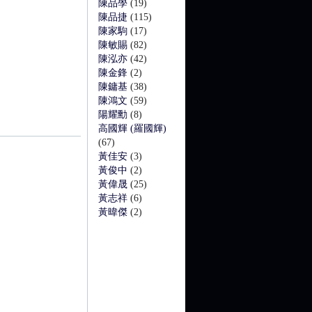
陳品學
(19)
陳品捷
(115)
陳家駒
(17)
陳敏賜
(82)
陳泓亦
(42)
陳金鋒
(2)
陳鏞基
(38)
陳鴻文
(59)
陽耀勳
(8)
高國輝 (羅國輝)
(67)
黃佳安
(3)
黃俊中
(2)
黃偉晟
(25)
黃志祥
(6)
黃暐傑
(2)