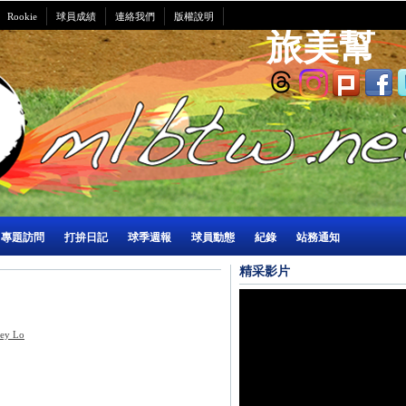
Rookie
球員成績
連絡我們
版權說明
旅美幫
專題訪問
打拚日記
球季週報
球員動態
紀錄
站務通知
精采影片
ey Lo