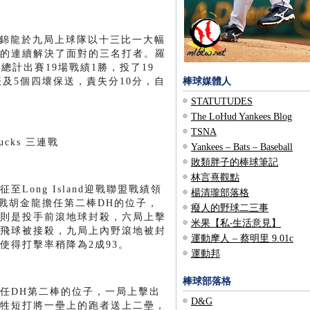
mers隊的羅錦龍於九局上球隊以十三比一大幅
的連續解決了面對的三名打者。羅
總計出賽19場戰績1勝，投了19
振及5個四壞保送，責失分10分，自
棒球媒體人
STATUTUDES
The LoHud Yankees Blog
TSNA
 Ducks 三連戰
Yankees – Bats – Baseball
敗類胖子的棒球筆記
林言熹觀點
出征至Long Island迎戰聯盟戰績領
楊清瓏部落格
首戰胡金龍擔任第二棒DH的位子，
癈人的野球二三事
則是投手前滾地球封殺，六局上擊
米果【私‧生活意見】
飛球被接殺，九局上內野滾地被封
運動摩人 – 蔡明里 9.01c
使得打擊率稍降為2成93。
運動邦
棒球部落格
任DH第二棒的位子，一局上擊出
D&G
牲短打將一壘上的跑者送上二壘，