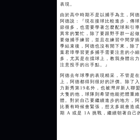
表現。
由於高中時期不是以捕手為主，阿德
阿德說：『現在接球比較進步，傳球
節很多，也需要學著怎麼配球和引導
異常的繁忙，除了要跟野手群一起做
要做捕手練習，並且在練習中間穿插
季結束後，阿德也沒有閒下來，除了
葉君璋學習更多捕手需要注意的小細
多，尤其是在擋球上，教我身體出力
注意投手的出手點。』
阿德去年球季的表現精采，不管是在
上，阿德都得到很好的評價。除了入
力新秀第19名外，也被灣岸新人聯
大隻的他，球隊則希望他能把體重維
體。對於自己要繼續進步的地方，阿
比賽有時候會緊張，想太多就會造成
期 A 或是 1A 挑戰，繼續朝著自