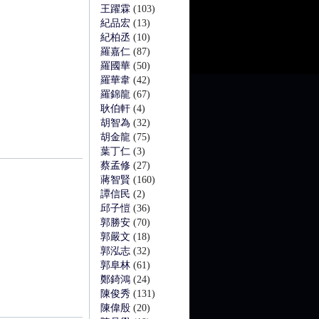
王躍霖
(103)
紀品宏
(13)
紀柏丞
(10)
羅嘉仁
(87)
羅國華
(50)
羅華韋
(42)
羅錦龍
(67)
耿伯軒
(4)
胡智為
(32)
胡金龍
(75)
葉丁仁
(3)
蔡孟修
(27)
蔣智賢
(160)
譚信民
(2)
邱子愷
(36)
郭勝安
(70)
郭嚴文
(18)
郭泓志
(32)
郭阜林
(61)
鄭錡鴻
(24)
陳俊秀
(131)
陳偉殷
(20)