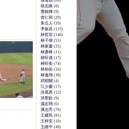
張進德
(69)
徐志維
(8)
曹錦輝
(9)
曾仁和
(20)
朱立人
(10)
李振昌
(115)
林哲瑄
(146)
林子偉
(51)
林家慶
(31)
林彥峰
(11)
林旺億
(17)
林旺衛
(74)
林柏佑
(16)
林逸翔
(38)
武昭關
(4)
江少慶
(17)
洪晨恩
(12)
洪聖欽
(9)
溫志翔
(6)
潘志芳
(76)
王建民
(81)
王梓安
(10)
王維中
(40)