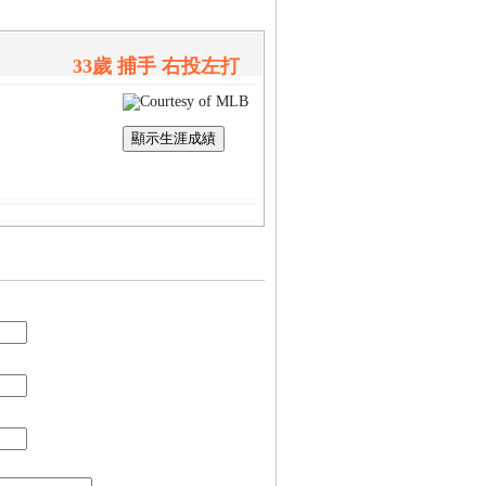
33歲 捕手 右投左打
顯示生涯成績