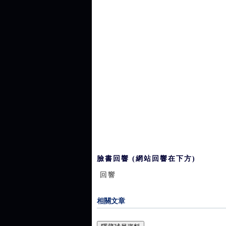
臉書回響 (網站回響在下方)
回響
相關文章