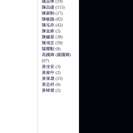
陳品學
(19)
陳品捷
(115)
陳家駒
(17)
陳敏賜
(82)
陳泓亦
(42)
陳金鋒
(2)
陳鏞基
(38)
陳鴻文
(59)
陽耀勳
(8)
高國輝 (羅國輝)
(67)
黃佳安
(3)
黃俊中
(2)
黃偉晟
(25)
黃志祥
(6)
黃暐傑
(2)