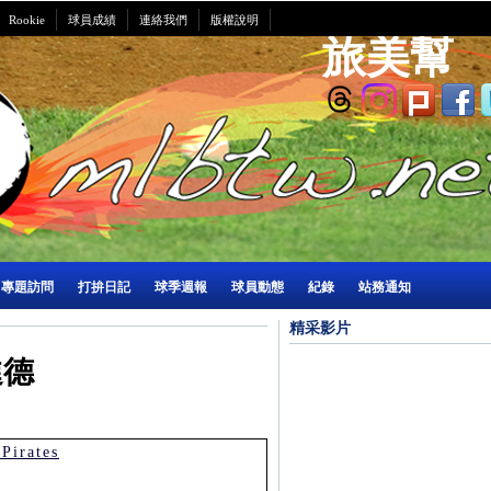
Rookie
球員成績
連絡我們
版權說明
旅美幫
專題訪問
打拚日記
球季週報
球員動態
紀錄
站務通知
精采影片
進德
irates