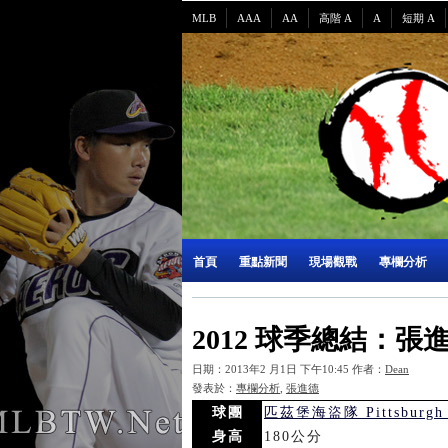
MLB
AAA
AA
高階 A
A
短期 A
首頁
重點新聞
現場觀戰
專欄分析
2012 球季總結：張
日期：2013年2 月1日 下午10:45 作者：
Dean
發表於：
專欄分析
,
張進德
球團
匹茲堡海盜隊 Pittsburgh P
身高
180公分