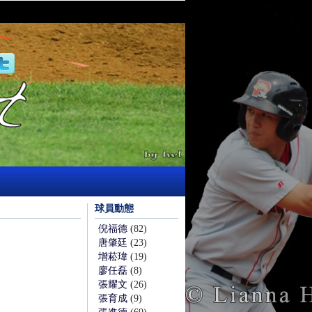
球員動態
倪福德
(82)
唐肇廷
(23)
增菘瑋
(19)
廖任磊
(8)
張耀文
(26)
張育成
(9)