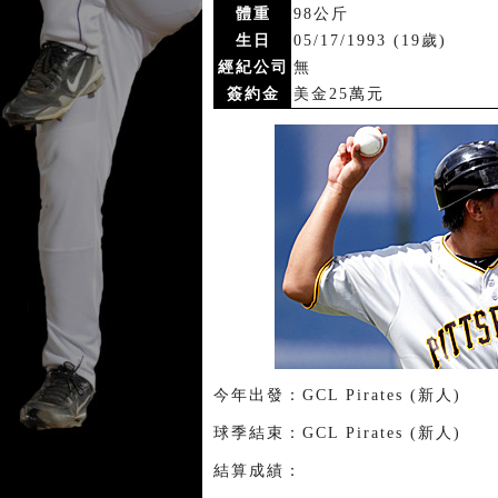
體重
98公斤
生日
05/17/1993 (19歲)
經紀公司
無
簽約金
美金25萬元
今年出發：GCL Pirates (新人)
球季結束：GCL Pirates (新人)
結算成績：