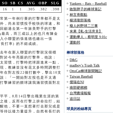
SO
SB
CS
AVG
OBP
SLG
Yankees – Bats – Baseball
16
1
1
.305
.382
.398
敗類胖子的棒球筆記
林言熹觀點
常第一年例行賽的打擊率都不是太
楊清瓏部落格
外，尚未習慣投手較快的球速，和
癈人的野球二三事
回顧過去第一年旅美野手的打擊
米果【私‧生活意見】
31 為最高，而三成以上的也只有陳金
運動摩人 – 蔡明里 9.01c
入小聯盟的張進德也繳出一張
運動邦
上壘率/長打率) 的不錯成績。
去年在新人聯盟的打擊狀況很穩
棒球部落格
對於今年亮眼的打擊率，他說：
D&G
太習慣，打擊時把球跟進來一點，
madboy’s Trash Talk
現，教練並沒有花太多時間調整打
OttoCat棒球新聞雜記
年在對左投22個打數中，擊出10支
Taiwan Baseball
阿德說：『一開始對左投也是不太適
傑瑞在NJ
打擊練習的餵球讓我滿習慣面對左
南部硬梆梆
台灣農場報報
平平，8月14日擊出職業生涯的第
追日誌
之後，反而在打擊上拚命拉打，結
醒他，不要一直想著打去那兒或是
球員的粉絲專頁
等待以後力量提升，自然有長打的