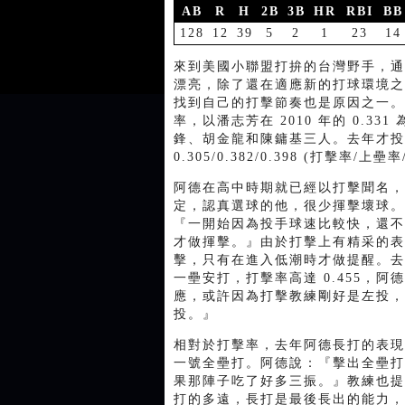
AB
R
H
2B
3B
HR
RBI
BB
128
12
39
5
2
1
23
14
來到美國小聯盟打拚的台灣野手，通
漂亮，除了還在適應新的打球環境之
找到自己的打擊節奏也是原因之一。
率，以潘志芳在 2010 年的 0.3
鋒、胡金龍和陳鏞基三人。去年才投
0.305/0.382/0.398 (打擊率/
阿德在高中時期就已經以打擊聞名，
定，認真選球的他，很少揮擊壞球。
『一開始因為投手球速比較快，還不
才做揮擊。』由於打擊上有精采的表
擊，只有在進入低潮時才做提醒。去
一壘安打，打擊率高達 0.455，
應，或許因為打擊教練剛好是左投，
投。』
相對於打擊率，去年阿德長打的表現
一號全壘打。阿德說：『擊出全壘打
果那陣子吃了好多三振。』教練也提
打的多遠，長打是最後長出的能力，