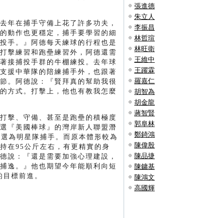
張進德
朱立人
去年在捕手守備上花了許多功夫，
李振昌
的動作也更穩定，捕手要學習的細
林哲瑄
投手。』阿德每天練球的行程也是
林旺衛
打擊練習和跑壘練習外，阿德還需
王維中
著接捕投手群的牛棚練投。去年球
王躍霖
支援中華隊的陪練捕手外，也跟著
羅嘉仁
節。阿德說：『賢拜真的幫助我很
的方式。打擊上，他也有教我怎麼
胡智為
胡金龍
蔣智賢
打擊、守備、甚至是跑壘的積極度
郭阜林
選『美國棒球』的灣岸新人聯盟潛
鄭錡鴻
盟選為明星隊捕手。而原本體形較為
陳偉殷
持在95公斤左右，有更精實的身
陳品捷
德說：『還是需要加強心理建設，
捕逸。』他也期望今年能順利向短
陳鏞基
己的目標前進。
陳鴻文
高國輝