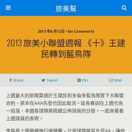
旅美幫
2013 年6 月12日 • No Comments
2013 旅美小聯盟週報 《十》王建
民轉到藍鳥隊
Share
Tweet
Pin
Mail
上週最大的新聞莫過於王建民和多倫多藍鳥隊簽下大聯盟
合約，原本在AAA先發也因此取消。延長春訓在上週也告
一段落，本週各球隊將陸續公佈球員的分發。一起來看看
上週球員的表現。
李振昌上週繼續進行復健賽，只是球隊將其升至AA，讓他