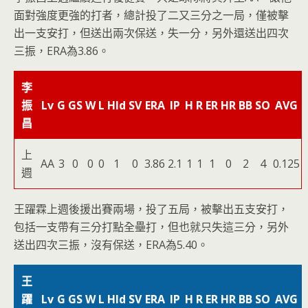
面對強度更強的打者，總計投了二又三分之一局，僅被擊
出一支安打，但送出兩次保送，失一分，另外還送出四次
三振，ERA為3.86。
李
振
Lv
G
GS
W
L
Hld
SV
ERA
IP
H
R
ER
HR
BB
SO
AVG
昌
上
AA
3
0
0
0
1
0
3.86
2.1
1
1
1
0
2
4
0.125
週
王躍霖上週後援出賽兩場，投了五局，被擊出五支安打，
包括一支帶有三分打點全壘打，但也就只失這三分，另外
送出四次三振，沒有保送，ERA為5.40。
王
躍
Lv
G
GS
W
L
Hld
SV
ERA
IP
H
R
ER
HR
BB
SO
AVG