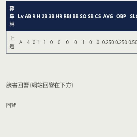
郭
阜
Lv
AB
R
H
2B
3B
HR
RBI
BB
SO
SB
CS
AVG
OBP
SL
林
上
A
4
0
1
1
0
0
0
0
1
0
0
0.250
0.250
0.5
週
臉書回響 (網站回響在下方)
回響