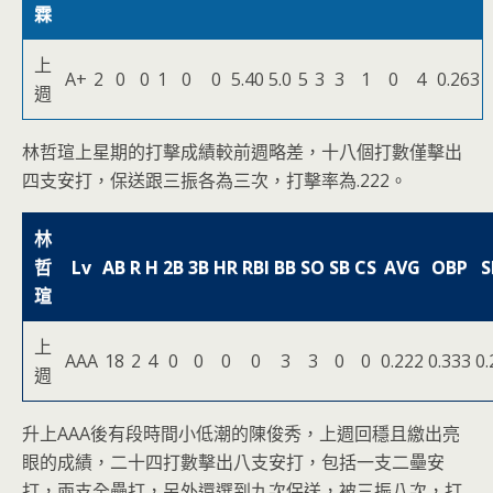
霖
上
A+
2
0
0
1
0
0
5.40
5.0
5
3
3
1
0
4
0.263
週
林哲瑄上星期的打擊成績較前週略差，十八個打數僅擊出
四支安打，保送跟三振各為三次，打擊率為.222。
林
哲
Lv
AB
R
H
2B
3B
HR
RBI
BB
SO
SB
CS
AVG
OBP
S
瑄
上
AAA
18
2
4
0
0
0
0
3
3
0
0
0.222
0.333
0.
週
升上AAA後有段時間小低潮的陳俊秀，上週回穩且繳出亮
眼的成績，二十四打數擊出八支安打，包括一支二壘安
打，兩支全壘打，另外還選到九次保送，被三振八次，打