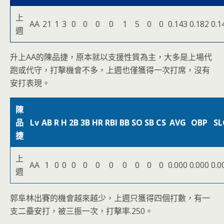
上
AA
21
1
3
0
0
0
0
1
5
0
0
0.143
0.182
0.1
週
升上AA的陳品捷，原本就以支援性質為主，大多是上場代
跑或代守，打擊機會不多，上週也僅獲得一次打席，沒有
安打表現。
陳
品
Lv
AB
R
H
2B
3B
HR
RBI
BB
SO
SB
CS
AVG
OBP
SL
捷
上
AA
1
0
0
0
0
0
0
0
0
0
0
0.000
0.000
0.0
週
郭阜林出賽的機會越來越少，上週只獲得四個打數，有一
支二壘安打，被三振一次，打擊率.250。