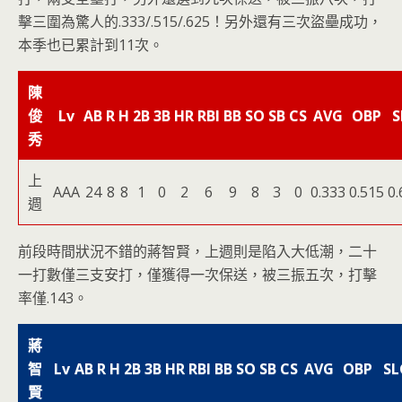
擊三圍為驚人的.333/.515/.625！另外還有三次盜壘成功，
本季也已累計到11次。
陳
俊
Lv
AB
R
H
2B
3B
HR
RBI
BB
SO
SB
CS
AVG
OBP
S
秀
上
AAA
24
8
8
1
0
2
6
9
8
3
0
0.333
0.515
0.
週
前段時間狀況不錯的蔣智賢，上週則是陷入大低潮，二十
一打數僅三支安打，僅獲得一次保送，被三振五次，打擊
率僅.143。
蔣
智
Lv
AB
R
H
2B
3B
HR
RBI
BB
SO
SB
CS
AVG
OBP
SL
賢