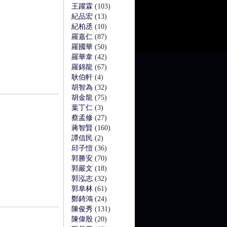
王躍霖
(103)
紀品宏
(13)
紀柏丞
(10)
羅嘉仁
(87)
羅國華
(50)
羅華韋
(42)
羅錦龍
(67)
耿伯軒
(4)
胡智為
(32)
胡金龍
(75)
葉丁仁
(3)
蔡孟修
(27)
蔣智賢
(160)
譚信民
(2)
邱子愷
(36)
郭勝安
(70)
郭嚴文
(18)
郭泓志
(32)
郭阜林
(61)
鄭錡鴻
(24)
陳俊秀
(131)
陳偉殷
(20)