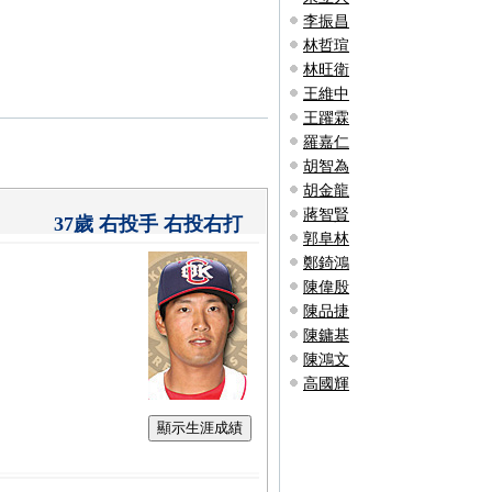
李振昌
林哲瑄
林旺衛
王維中
王躍霖
羅嘉仁
胡智為
胡金龍
蔣智賢
37歲 右投手 右投右打
郭阜林
鄭錡鴻
陳偉殷
陳品捷
陳鏞基
陳鴻文
高國輝
顯示生涯成績