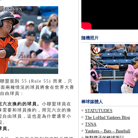
隨機照片
則 55 (Rule 55) 而來，只
下面兩種情況的球員將會在世界大賽
自由球員：
棒球媒體人
完六次換約的球員。
小聯盟球員在
隊需要和球員換約，用完六次的換
STATUTUDES
盟自由球員，這也是為什麼通常小
The LoHud Yankees Blog
因。
TSNA
球員。
Yankees – Bats – Baseball
敗類胖子的棒球筆記