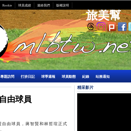
Rookie
球員成績
連絡我們
版權說明
旅美幫
專題訪問
打拚日記
球季週報
球員動態
紀錄
站務通知
精采影片
自由球員
聯盟自由球員，蔣智賢和林哲瑄正式
。