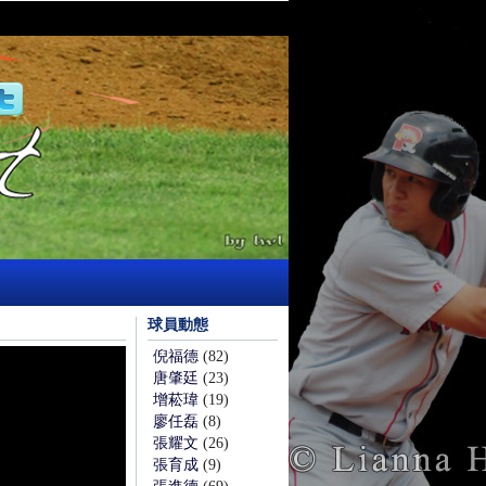
球員動態
倪福德
(82)
唐肇廷
(23)
增菘瑋
(19)
廖任磊
(8)
張耀文
(26)
張育成
(9)