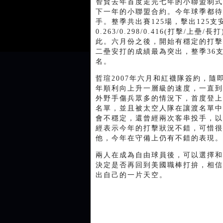
智賢去年首度走完七年的小聯盟制式
下一年的小聯盟合約。今年球季都待
手。整季共出賽125場，擊出125
0.263/0.298/0.416(打擊/
此。六月份之後，開始有穩定的打擊
二壘安打的成績最為突出，整季36
名。
哲瑄2007年六月和紅襪隊簽約，
年順利向上升一層級的速度，一直到
外野手傷兵眾多的情況下，首度登上
名單，並且被太空人隊在讓渡名單中
會不穩定，還曾經兩次客串投手，以
經表示今年的打擊狀況不錯，可惜很
他，今年在守備上仍有不錯的表現。
兩人在成為自由球員後，可以選擇和
決定是否再回到美國職棒打拚，相信
出自己的一片天空。