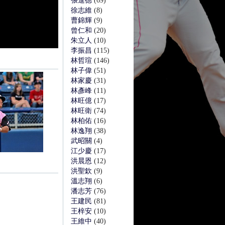
張進德
(69)
徐志維
(8)
曹錦輝
(9)
曾仁和
(20)
朱立人
(10)
李振昌
(115)
林哲瑄
(146)
林子偉
(51)
林家慶
(31)
林彥峰
(11)
林旺億
(17)
林旺衛
(74)
林柏佑
(16)
林逸翔
(38)
武昭關
(4)
江少慶
(17)
洪晨恩
(12)
洪聖欽
(9)
溫志翔
(6)
潘志芳
(76)
王建民
(81)
王梓安
(10)
王維中
(40)