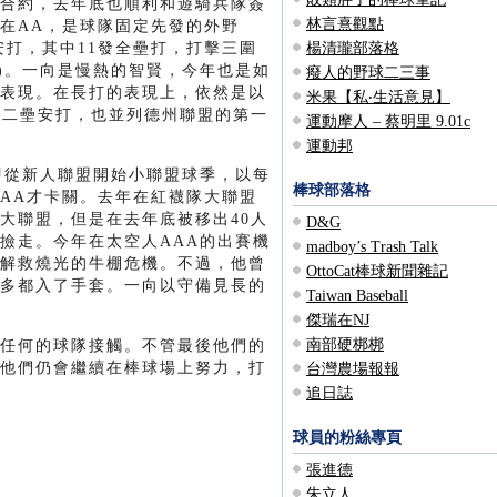
合約，去年底也順利和遊騎兵隊簽
林言熹觀點
在AA，是球隊固定先發的外野
支安打，其中11發全壘打，打擊三圍
楊清瓏部落格
上壘/長打)。一向是慢熱的智賢，今年也是如
癈人的野球二三事
表現。在長打的表現上，依然是以
米果【私‧生活意見】
支二壘安打，也並列德州聯盟的第一
運動摩人 – 蔡明里 9.01c
運動邦
隨即從新人聯盟開始小聯盟球季，以每
棒球部落格
AA才卡關。去年在紅襪隊大聯盟
大聯盟，但是在去年底被移出40人
D&G
撿走。今年在太空人AAA的出賽機
madboy’s Trash Talk
解救燒光的牛棚危機。不過，他曾
OttoCat棒球新聞雜記
多都入了手套。一向以守備見長的
Taiwan Baseball
傑瑞在NJ
南部硬梆梆
任何的球隊接觸。不管最後他們的
他們仍會繼續在棒球場上努力，打
台灣農場報報
追日誌
球員的粉絲專頁
張進德
朱立人