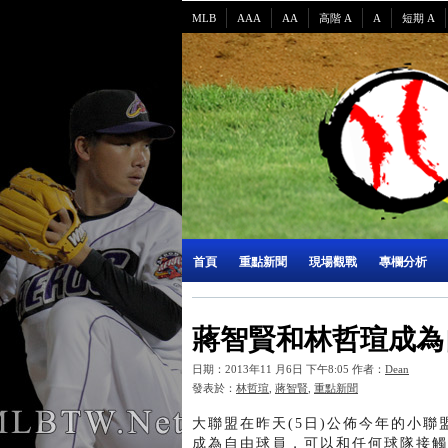
MLB
AAA
AA
高階 A
A
短期 A
首頁
重點新聞
現場觀戰
專欄分析
蔣智賢和林哲瑄成為
日期：2013年11 月6日 下午8:05 作者：
Dean
發表於：
林哲瑄
,
蔣智賢
,
重點新聞
大聯盟在昨天(5日)公佈今年的小
成為自由球員，可以和任何球隊接觸