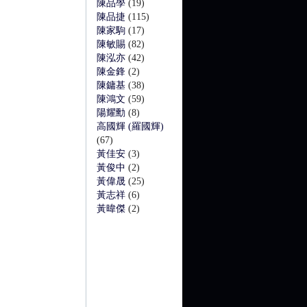
陳品學
(19)
陳品捷
(115)
陳家駒
(17)
陳敏賜
(82)
陳泓亦
(42)
陳金鋒
(2)
陳鏞基
(38)
陳鴻文
(59)
陽耀勳
(8)
高國輝 (羅國輝)
(67)
黃佳安
(3)
黃俊中
(2)
黃偉晟
(25)
黃志祥
(6)
黃暐傑
(2)