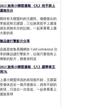
2013 旅美小聯盟週報 《九》投手群上
週無失分
期待有大聯盟約的王建民、傷癒復出的
李振昌和王躍霖，三位旅美投手上週達
成全員無失分的記錄。一起來看看上週
大家的表
陳品捷打擊影片分享
這篇是收集美國網友 CubConfidential 分
享的陳品捷打擊影片，以後只要他有上
傳新的影片，都會加到這
2013 旅美小聯盟週報 《八》羅華韋五
局7K
上週小聯盟球員的表現都不錯，王躍霖
受傷休息近一個月後復出，就有不錯的
表現，只送出一次保送。一起來看看上
週旅美球