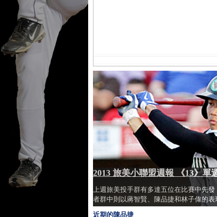
2013 旅美小聯盟週報 《13》
上週旅美投手群有多達五位在比賽中先發
者群中則以蔣智賢、陳品捷和林子偉的表
近期的陳品捷