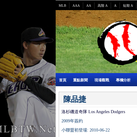
MLB
AAA
AA
高階 A
A
短期 A
首頁
重點新聞
現場觀戰
專欄分析
陳品捷
洛杉磯道奇隊 Los Angeles Dodgers
2009年簽約
小聯盟初登場: 2010-06-22