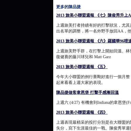
更多的陳品捷
2013 旅美小聯盟週報 《七》陳俊秀升上A
上週旅美打者持續有好的打擊狀況，尤其
出名單的調整，將一名外野手放回AA，
2013 旅美小聯盟週報 《六》羅國華96哩
上週旅美野手群，在打擊上開始回溫。林
復健賽的藤川球兒和 Matt Garz
2013 旅美小聯盟週報 《五》
今年大小聯盟的例行賽剛好進行一個月整
起來看看上週大家的表現。
陳品捷做客韋恩堡 打擊手感漸回溫
上週六 (4/27) 有機會到Indiana的韋恩堡(Fo
2013 旅美小聯盟週報 《四》
上週表現最精采的投打分別是在大聯盟的
失分，寫下生涯最佳的一戰。陳俊秀單週