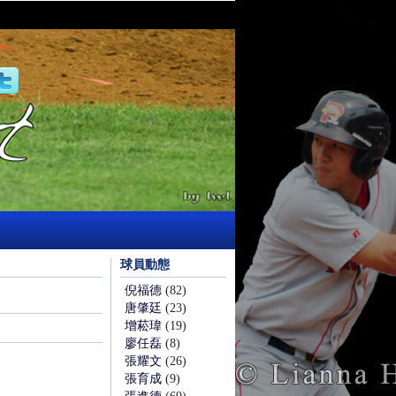
球員動態
倪福德
(82)
唐肇廷
(23)
增菘瑋
(19)
廖任磊
(8)
張耀文
(26)
張育成
(9)