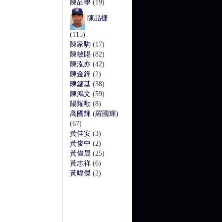
陳品學
(19)
陳品捷
(115)
陳家駒
(17)
陳敏賜
(82)
陳泓亦
(42)
陳金鋒
(2)
陳鏞基
(38)
陳鴻文
(59)
陽耀勳
(8)
高國輝 (羅國輝)
(67)
黃佳安
(3)
黃俊中
(2)
黃偉晟
(25)
黃志祥
(6)
黃暐傑
(2)