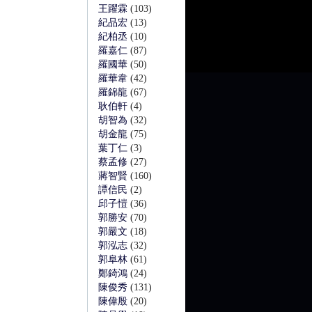
王躍霖
(103)
紀品宏
(13)
紀柏丞
(10)
羅嘉仁
(87)
羅國華
(50)
羅華韋
(42)
羅錦龍
(67)
耿伯軒
(4)
胡智為
(32)
胡金龍
(75)
葉丁仁
(3)
蔡孟修
(27)
蔣智賢
(160)
譚信民
(2)
邱子愷
(36)
郭勝安
(70)
郭嚴文
(18)
郭泓志
(32)
郭阜林
(61)
鄭錡鴻
(24)
陳俊秀
(131)
陳偉殷
(20)