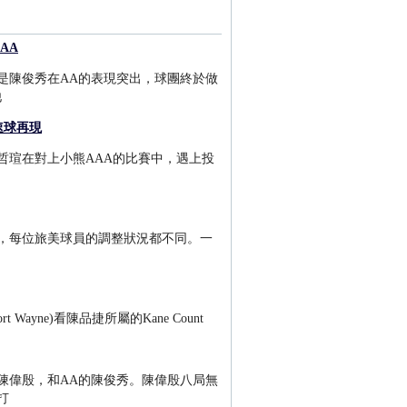
AA
是陳俊秀在AA的表現突出，球團終於做
他
速球再現
哲瑄在對上小熊AAA的比賽中，遇上投
，每位旅美球員的調整狀況都不同。一
rt Wayne)看陳品捷所屬的Kane Count
陳偉殷，和AA的陳俊秀。陳偉殷八局無
打