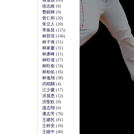
張進德
(69)
徐志維
(8)
曹錦輝
(9)
曾仁和
(20)
朱立人
(10)
李振昌
(115)
林哲瑄
(146)
林子偉
(51)
林家慶
(31)
林彥峰
(11)
林旺億
(17)
林旺衛
(74)
林柏佑
(16)
林逸翔
(38)
武昭關
(4)
江少慶
(17)
洪晨恩
(12)
洪聖欽
(9)
溫志翔
(6)
潘志芳
(76)
王建民
(81)
王梓安
(10)
王維中
(40)