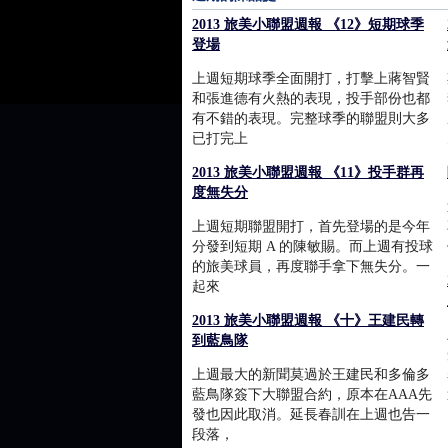
2013 旅美小聯盟週報 《12》短期球季
登場
上週短期球季全面開打，打擊上蔣智賢
和張進德有火熱的表現，投手部份也都
有不錯的表現。完整球季的聯盟則大多
已打完上
2013 旅美小聯盟週報 《11》投手群再
度無失分
上週短期聯盟開打，首先登場的是今年
分發到短期 A 的陳敏賜。而上週有投球
的旅美球員，再度聯手拿下無失分。一
起來
2013 旅美小聯盟週報 《十》王建民轉
到藍鳥隊
上週最大的新聞莫過於王建民和多倫多
藍鳥隊簽下大聯盟合約，原本在AAA先
發也因此取消。延長春訓在上週也告一
段落，