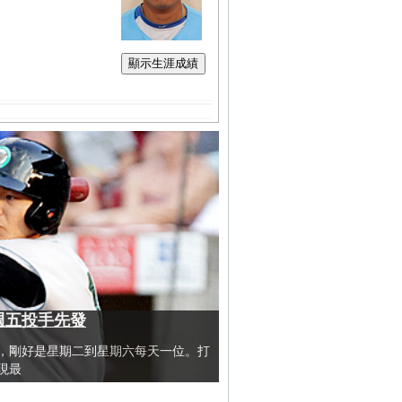
顯示生涯成績
單週五投手先發
，剛好是星期二到星期六每天一位。打
現最