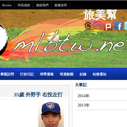
Rookie
球員成績
連絡我們
版權說明
旅美幫
專題訪問
打拚日記
球季週報
球員動態
紀錄
站務通知
大事記
35歲 外野手 右投左打
2014年
2013年